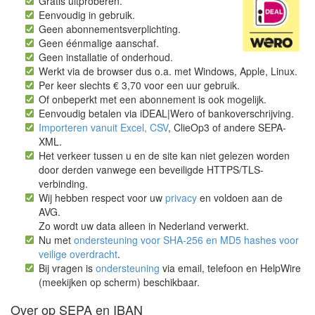
Gratis uitproberen.
Eenvoudig in gebruik.
Geen abonnementsverplichting.
Geen éénmalige aanschaf.
Geen installatie of onderhoud.
Werkt via de browser dus o.a. met Windows, Apple, Linux.
Per keer slechts € 3,70 voor een uur gebruik.
Of onbeperkt met een abonnement is ook mogelijk.
Eenvoudig betalen via iDEAL|Wero of bankoverschrijving.
Importeren vanuit Excel, CSV
, ClieOp3 of andere SEPA-
XML.
Het verkeer tussen u en de site kan niet gelezen worden
door derden vanwege een beveiligde HTTPS/TLS-
verbinding.
Wij hebben respect voor uw
privacy
en voldoen aan de
AVG.
Zo wordt uw data alleen in Nederland verwerkt.
Nu met
ondersteuning voor SHA-256 en MD5 hashes voor
veilige overdracht
.
Bij vragen is
ondersteuning
via email, telefoon en HelpWire
(meekijken op scherm) beschikbaar.
Over op SEPA en IBAN