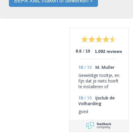
SEPA XML maken of bewerken »
/
8.6
10
1.092 reviews
10
/
10
M. Muller
Geweldige tooltje, en
fijn dat je niets hoeft
te installeren of
abonneren
10
/
10
Ijsclub de
Volharding
goed