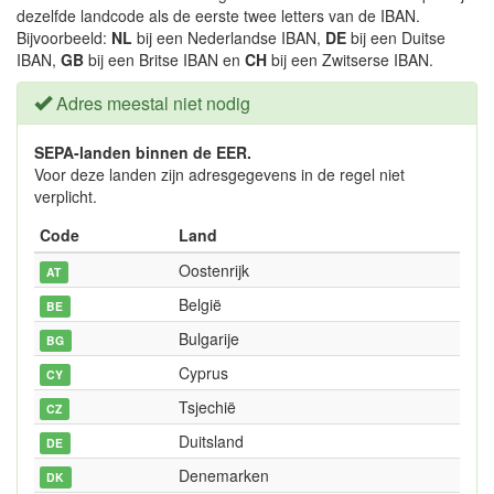
dezelfde landcode als de eerste twee letters van de IBAN.
Bijvoorbeeld:
NL
bij een Nederlandse IBAN,
DE
bij een Duitse
IBAN,
GB
bij een Britse IBAN en
CH
bij een Zwitserse IBAN.
Adres meestal niet nodig
SEPA-landen binnen de EER.
Voor deze landen zijn adresgegevens in de regel niet
verplicht.
Code
Land
Oostenrijk
AT
België
BE
Bulgarije
BG
Cyprus
CY
Tsjechië
CZ
Duitsland
DE
Denemarken
DK