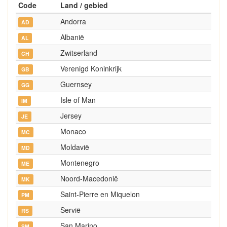
Code
Land / gebied
Andorra
AD
Albanië
AL
Zwitserland
CH
Verenigd Koninkrijk
GB
Guernsey
GG
Isle of Man
IM
Jersey
JE
Monaco
MC
Moldavië
MD
Montenegro
ME
Noord-Macedonië
MK
Saint-Pierre en Miquelon
PM
Servië
RS
San Marino
SM