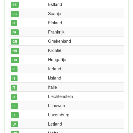
Estland
EE
Spanje
ES
Finland
FI
Frankrijk
FR
Griekenland
GR
Kroatië
HR
Hongarije
HU
Ierland
IE
IJsland
IS
Italië
IT
Liechtenstein
LI
Litouwen
LT
Luxemburg
LU
Letland
LV