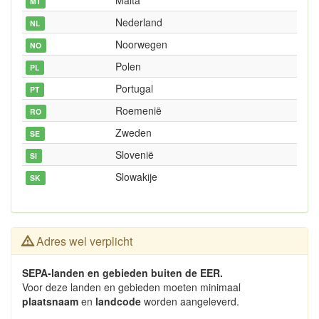
Malta
MT
Nederland
NL
Noorwegen
NO
Polen
PL
Portugal
PT
Roemenië
RO
Zweden
SE
Slovenië
SI
Slowakije
SK
Adres wel verplicht
SEPA-landen en gebieden buiten de EER.
Voor deze landen en gebieden moeten minimaal
plaatsnaam
en
landcode
worden aangeleverd.