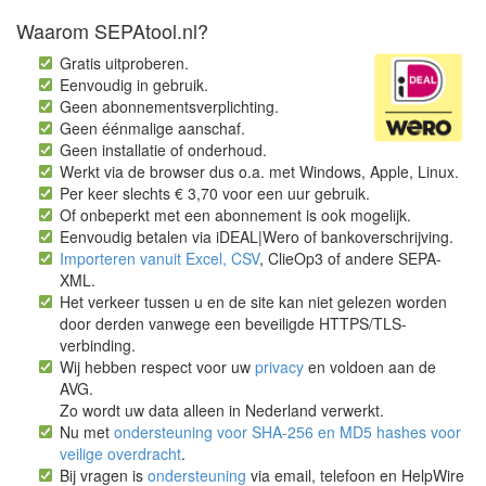
Waarom SEPAtool.nl?
Gratis uitproberen.
Eenvoudig in gebruik.
Geen abonnementsverplichting.
Geen éénmalige aanschaf.
Geen installatie of onderhoud.
Werkt via de browser dus o.a. met Windows, Apple, Linux.
Per keer slechts € 3,70 voor een uur gebruik.
Of onbeperkt met een abonnement is ook mogelijk.
Eenvoudig betalen via iDEAL|Wero of bankoverschrijving.
Importeren vanuit Excel, CSV
, ClieOp3 of andere SEPA-
XML.
Het verkeer tussen u en de site kan niet gelezen worden
door derden vanwege een beveiligde HTTPS/TLS-
verbinding.
Wij hebben respect voor uw
privacy
en voldoen aan de
AVG.
Zo wordt uw data alleen in Nederland verwerkt.
Nu met
ondersteuning voor SHA-256 en MD5 hashes voor
veilige overdracht
.
Bij vragen is
ondersteuning
via email, telefoon en HelpWire