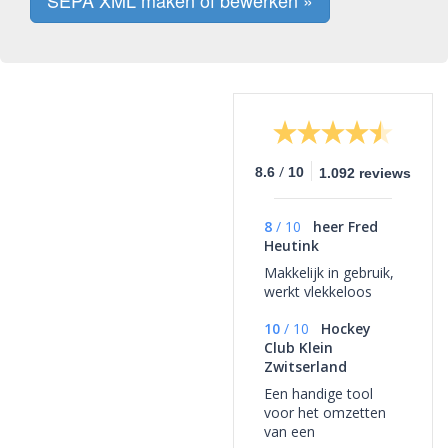
SEPA XML maken of bewerken »
/
8.6
10
1.092 reviews
8
/
10
heer Fred
Heutink
Makkelijk in gebruik,
werkt vlekkeloos
10
/
10
Hockey
Club Klein
Zwitserland
Een handige tool
voor het omzetten
van een